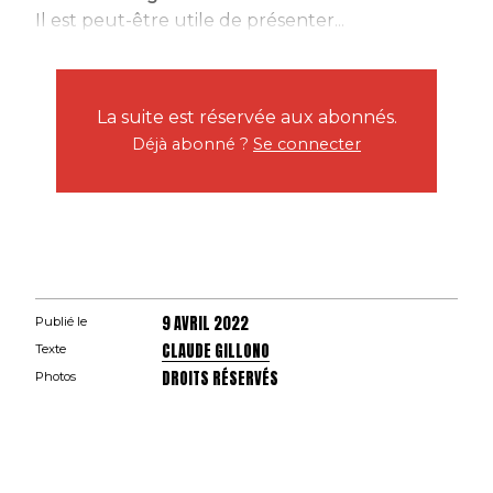
Il est peut-être utile de présenter...
La suite est réservée aux abonnés.
Déjà abonné ?
Se connecter
9 AVRIL 2022
Publié le
CLAUDE GILLONO
Texte
DROITS RÉSERVÉS
Photos