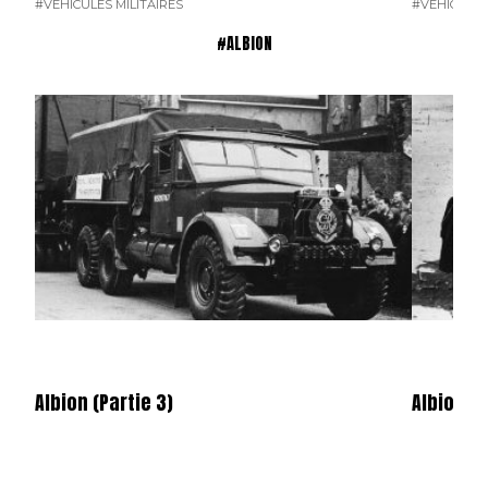
#VÉHICULES MILITAIRES
#VÉHICULES
#ALBION
Albion (Partie 3)
Albion (P