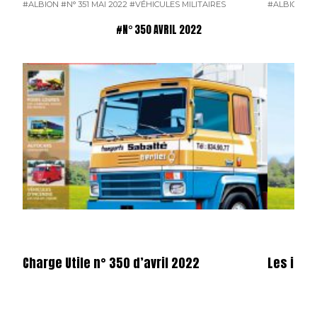
#ALBION
#N° 351 MAI 2022
#VÉHICULES MILITAIRES
#ALBION
#N
#N° 350 AVRIL 2022
Charge Utile n° 350 d’avril 2022
Les illus