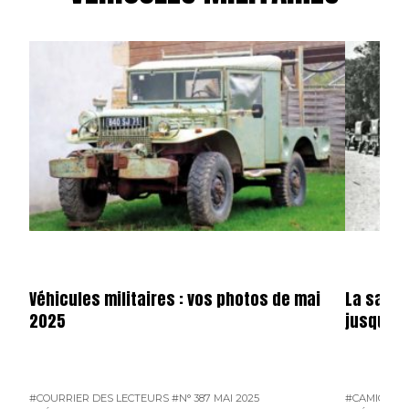
Véhicules militaires : vos photos de mai
La saga 
2025
jusqu’en
#COURRIER DES LECTEURS
#N° 387 MAI 2025
#CAMION F