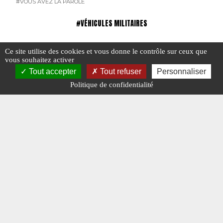
#VOUS AVEZ LA PAROLE
#VÉHICULES MILITAIRES
Ce site utilise des cookies et vous donne le contrôle sur ceux que
vous souhaitez activer
Tout accepter
Tout refuser
Personnaliser
Politique de confidentialité
Véhicules militaires : vos photos de mai
La saga 
2025
jusqu’en