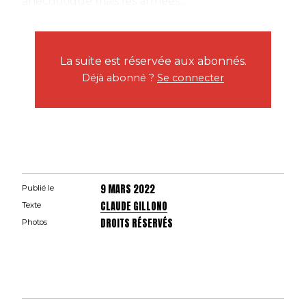
anecdotique mais les armées...
La suite est réservée aux abonnés.
Déjà abonné ?
Se connecter
9 MARS 2022
Publié le
CLAUDE GILLONO
Texte
DROITS RÉSERVÉS
Photos