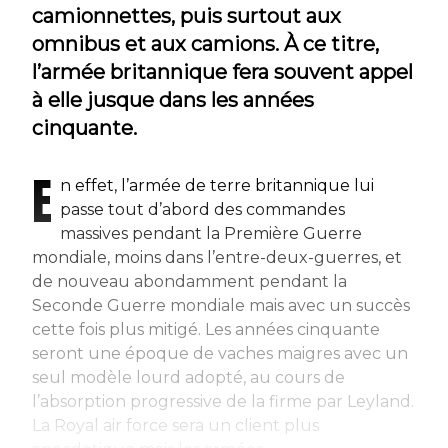
camionnettes, puis surtout aux
omnibus et aux camions. À ce titre,
l’armée britannique fera souvent appel
à elle jusque dans les années
cinquante.
E
n effet, l’armée de terre britannique lui
passe tout d’abord des commandes
massives pendant la Première Guerre
mondiale, moins dans l’entre-deux-guerres, et
de nouveau abondamment pendant la
Seconde Guerre mondiale mais avec un succès
cette fois plus mitigé. Les années cinquante
seront une époque de vaches maigres avec un
seul modèle lourd adopté, au cours de
l’absorption progressive de la firme par Leyland.
La Royal air force sera un client plus