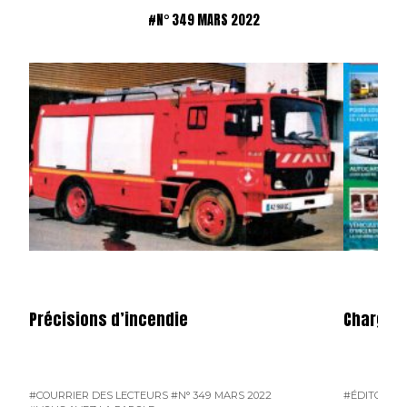
#N° 349 MARS 2022
Précisions d’incendie
Charge U
#COURRIER DES LECTEURS
#N° 349 MARS 2022
#ÉDITO
#N°