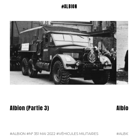
#ALBION
Albion (Partie 3)
Albion (P
#ALBION
#N° 351 MAI 2022
#VÉHICULES MILITAIRES
#ALBION
#N