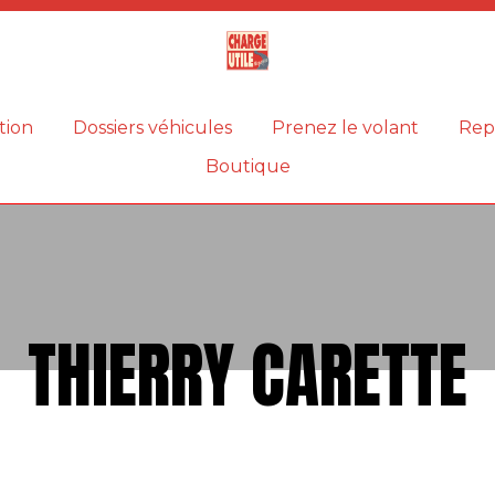
Magazine
Charge
utile
tion
Dossiers véhicules
Prenez le volant
Rep
Boutique
THIERRY CARETTE