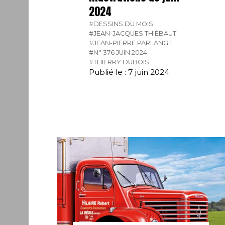
2024
#DESSINS DU MOIS.
#JEAN-JACQUES THIÉBAUT.
#JEAN-PIERRE PARLANGE.
#N° 376 JUIN 2024.
#THIERRY DUBOIS.
Publié le : 7 juin 2024