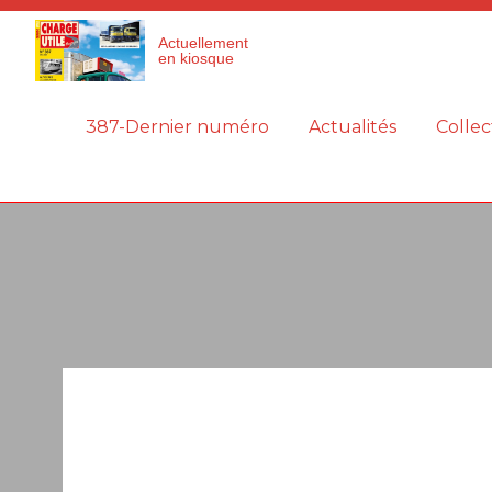
Panneau de gestion des cookies
Actuellement
en kiosque
387-Dernier numéro
Actualités
Collec