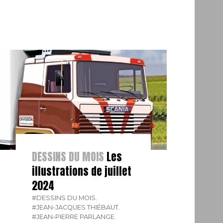
DESSINS DU MOIS
Les
illustrations de juillet
2024
#DESSINS DU MOIS.
#JEAN-JACQUES THIÉBAUT.
#JEAN-PIERRE PARLANGE.