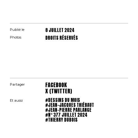
8 JUILLET 2024
Publié le
DROITS RÉSERVÉS
Photos
FACEBOOK
Partager
X (TWITTER)
#DESSINS DU MOIS
Et aussi
#JEAN-JACQUES THIÉBAUT
#JEAN-PIERRE PARLANGE
#N° 377 JUILLET 2024
#THIERRY DUBOIS