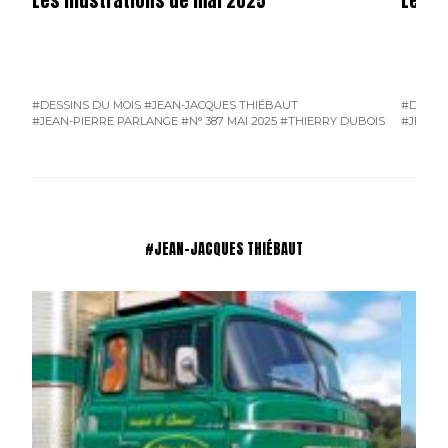
Les illustrations de mai 2025
Les il
#DESSINS DU MOIS
#JEAN-JACQUES THIÉBAUT
#DESSI
#JEAN-PIERRE PARLANGE
#N° 387 MAI 2025
#THIERRY DUBOIS
#JEAN-
#JEAN-JACQUES THIÉBAUT