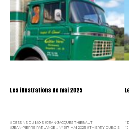
Les illustrations de mai 2025
Les il
#DESSINS DU MOIS
#JEAN-JACQUES THIÉBAUT
#DESSI
#JEAN-PIERRE PARLANGE
#N° 387 MAI 2025
#THIERRY DUBOIS
#JEAN-