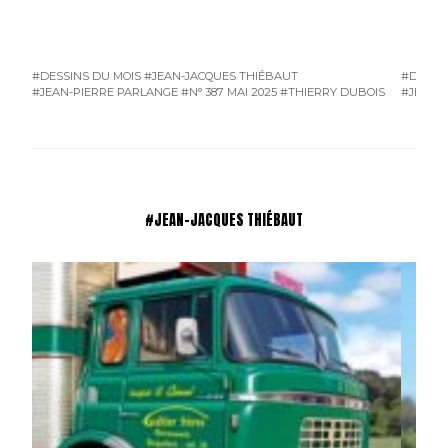
#DESSINS DU MOIS
#JEAN-JACQUES THIÉBAUT
#DESSI
#JEAN-PIERRE PARLANGE
#N° 387 MAI 2025
#THIERRY DUBOIS
#JEAN-
#JEAN-JACQUES THIÉBAUT