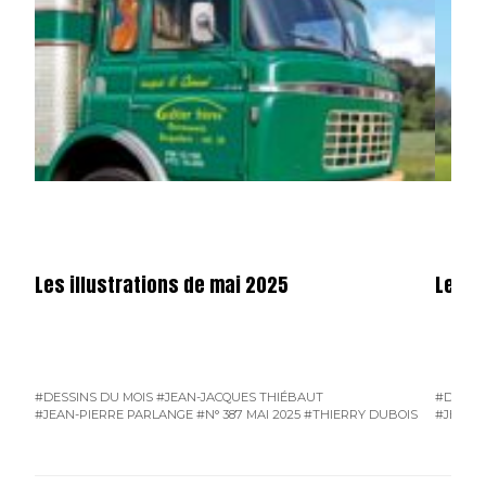
Les illustrations de mai 2025
Les il
#DESSINS DU MOIS
#JEAN-JACQUES THIÉBAUT
#DESSI
#JEAN-PIERRE PARLANGE
#N° 387 MAI 2025
#THIERRY DUBOIS
#JEAN-