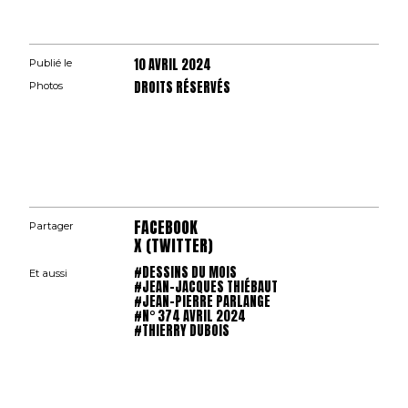
10 AVRIL 2024
Publié le
DROITS RÉSERVÉS
Photos
FACEBOOK
Partager
X (TWITTER)
#DESSINS DU MOIS
Et aussi
#JEAN-JACQUES THIÉBAUT
#JEAN-PIERRE PARLANGE
#N° 374 AVRIL 2024
#THIERRY DUBOIS