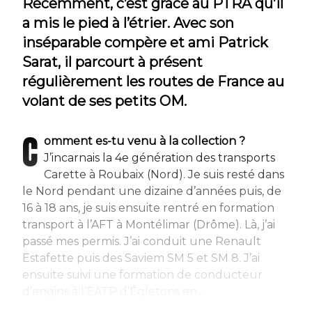
Récemment, c’est grâce au PTRA qu’il
a mis le pied à l’étrier. Avec son
inséparable compère et ami Patrick
Sarat, il parcourt à présent
régulièrement les routes de France au
volant de ses petits OM.
C
omment es-tu venu à la collection ?
J’incarnais la 4e génération des transports
Carette à Roubaix (Nord). Je suis resté dans
le Nord pendant une dizaine d’années puis, de
16 à 18 ans, je suis ensuite rentré en formation
transport à l’AFT à Montélimar (Drôme). Là, j’ai
passé mes permis. J’ai conduit une Renault
Estafette puis des Saviem SM 5 et SM 8. J’ai
ensuite suivi une formation de conducteur
d’engins à l’EATP d’Égletons en...