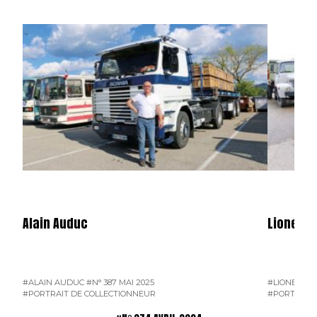
Alain Auduc
Lionel B
#ALAIN AUDUC
#N° 387 MAI 2025
#LIONEL B
#PORTRAIT DE COLLECTIONNEUR
#PORTRAIT 