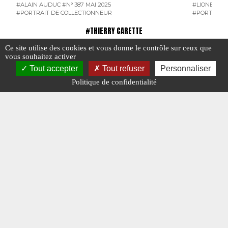
#ALAIN AUDUC
#N° 387 MAI 2025
#LIONEL B
#PORTRAIT DE COLLECTIONNEUR
#PORTRAIT 
#THIERRY CARETTE
Ce site utilise des cookies et vous donne le contrôle sur ceux que
vous souhaitez activer
Tout accepter
Tout refuser
Personnaliser
Politique de confidentialité
Thierry Carette