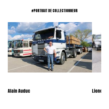
#PORTRAIT DE COLLECTIONNEUR
Alain Auduc
Lionel B