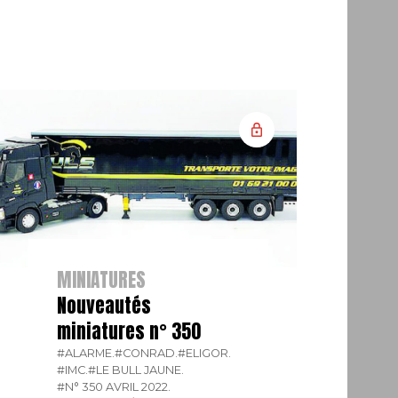
MINIATURES
Nouveautés
miniatures n° 350
#ALARME.
#CONRAD.
#ELIGOR.
#IMC.
#LE BULL JAUNE.
#N° 350 AVRIL 2022.