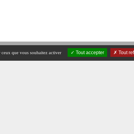
Tout accepter
Tout re
ur ceux que vous souhaitez activer
Mentions légales
-
A propos - FAQ
Crédits © 2026 Magazine Charge utile.