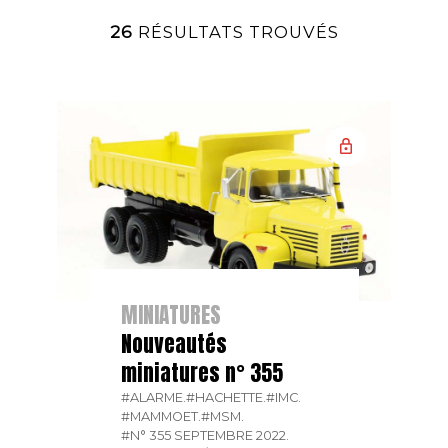
26
RÉSULTATS TROUVÉS
MINIATURES
Nouveautés
miniatures n° 355
#ALARME.
#HACHETTE.
#IMC.
#MAMMOET.
#MSM.
#N° 355 SEPTEMBRE 2022.