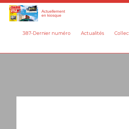
Panneau de gestion des cookies
Actuellement
en kiosque
387-Dernier numéro
Actualités
Collec