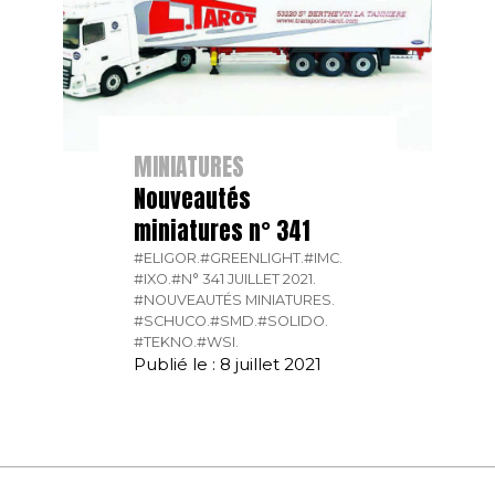
MINIATURES
Nouveautés
miniatures n° 341
#ELIGOR.
#GREENLIGHT.
#IMC.
#IXO.
#N° 341 JUILLET 2021.
#NOUVEAUTÉS MINIATURES.
#SCHUCO.
#SMD.
#SOLIDO.
#TEKNO.
#WSI.
Publié le : 8 juillet 2021