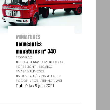
MINIATURES
Nouveautés
miniatures n° 340
#CONRAD.
#DIE CAST MASTERS.
#ELIGOR.
#GREELIGHT.
#IMC.
#IXO.
#N° 340 JUIN 2021.
#NOUVEAUTÉS MINIATURES.
#ODON.
#ROS.
#TEKNO.
#WSI.
Publié le : 9 juin 2021