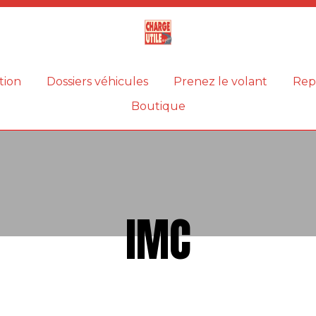
Magazine
Charge
utile
tion
Dossiers véhicules
Prenez le volant
Rep
Boutique
IMC