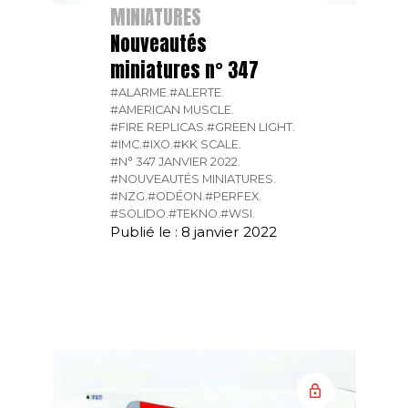
MINIATURES
Nouveautés
miniatures n° 347
#ALARME.
#ALERTE.
#AMERICAN MUSCLE.
#FIRE REPLICAS.
#GREEN LIGHT.
#IMC.
#IXO.
#KK SCALE.
#N° 347 JANVIER 2022.
#NOUVEAUTÉS MINIATURES.
#NZG.
#ODÉON.
#PERFEX.
#SOLIDO.
#TEKNO.
#WSI.
Publié le : 8 janvier 2022