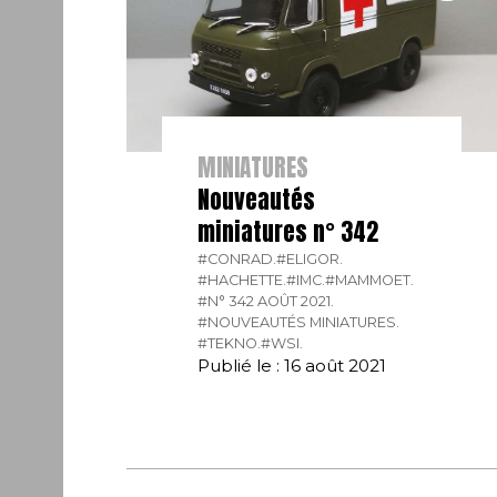
MINIATURES
Nouveautés
miniatures n° 342
#CONRAD.
#ELIGOR.
#HACHETTE.
#IMC.
#MAMMOET.
#N° 342 AOÛT 2021.
#NOUVEAUTÉS MINIATURES.
#TEKNO.
#WSI.
Publié le : 16 août 2021