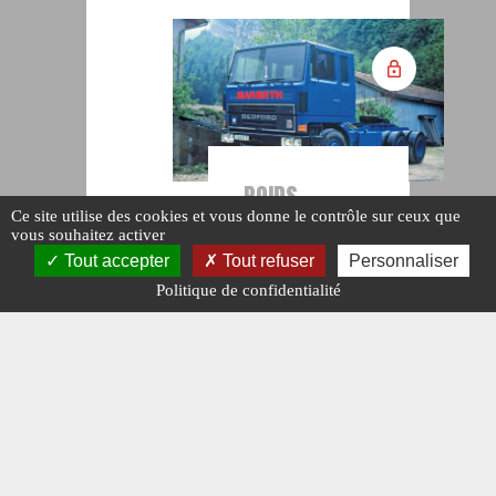
POIDS
Ce site utilise des cookies et vous donne le contrôle sur ceux que
LOURDS
Les
vous souhaitez activer
camions
Tout accepter
Tout refuser
Personnaliser
Bedford
Politique de confidentialité
(Partie 4)
#BEDFORD.
#N° 363 MAI 2023.
#POIDS LOURDS.
Publié le : 11
mai 2023