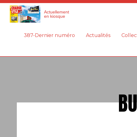
Panneau de gestion des cookies
Actuellement
en kiosque
387-Dernier numéro
Actualités
Collec
BU