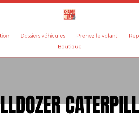
Magazine
Charge
utile
tion
Dossiers véhicules
Prenez le volant
Rep
Boutique
LLDOZER CATERPIL