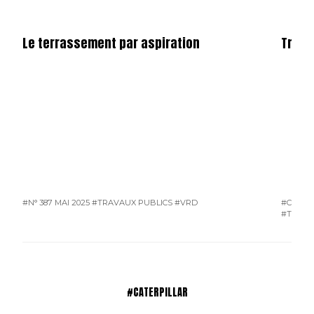
Le terrassement par aspiration
Trava
#N° 387 MAI 2025
#TRAVAUX PUBLICS
#VRD
#COURR
#TRAVA
#CATERPILLAR