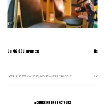
Le 46 CDU avance
Karos
#CDU
#N° 387 MAI 2025
#VOUS AVEZ LA PAROLE
#KAROS
#COURRIER DES LECTEURS