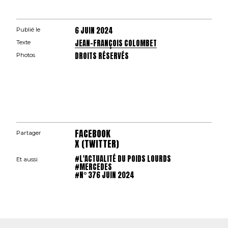
6 JUIN 2024
Publié le
JEAN-FRANÇOIS COLOMBET
Texte
DROITS RÉSERVÉS
Photos
FACEBOOK
Partager
X (TWITTER)
#L'ACTUALITÉ DU POIDS LOURDS
Et aussi
#MERCEDES
#N° 376 JUIN 2024