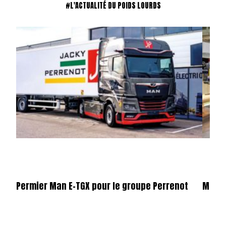
#L'ACTUALITÉ DU POIDS LOURDS
Permier Man E-TGX pour le groupe Perrenot
Merce