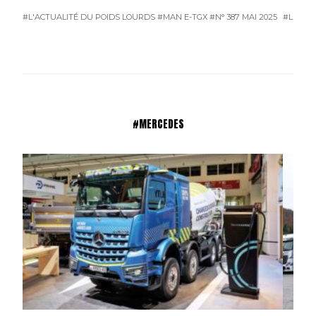
#L'ACTUALITÉ DU POIDS LOURDS
#MAN E-TGX
#N° 387 MAI 2025
#L'ACTU
#MERCEDES