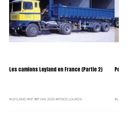
Les camions Leyland en France (Partie 2)
Permi
#LEYLAND
#N° 387 MAI 2025
#POIDS LOURDS
#L'ACTU