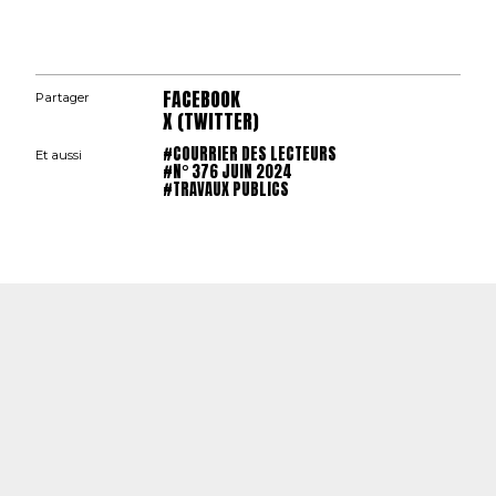
FACEBOOK
Partager
X (TWITTER)
#COURRIER DES LECTEURS
Et aussi
#N° 376 JUIN 2024
#TRAVAUX PUBLICS