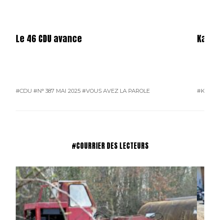
Le 46 CDU avance
Karos
#CDU
#N° 387 MAI 2025
#VOUS AVEZ LA PAROLE
#KAROS
#COURRIER DES LECTEURS