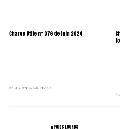
Charge Utile n° 376 de juin 2024
Charg
forma
#ÉDITO
#N° 376 JUIN 2024
#N° 376
#POIDS LOURDS