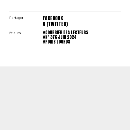
FACEBOOK
Partager
X (TWITTER)
#COURRIER DES LECTEURS
Et aussi
#N° 376 JUIN 2024
#POIDS LOURDS