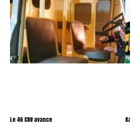
Le 46 CDU avance
Karos