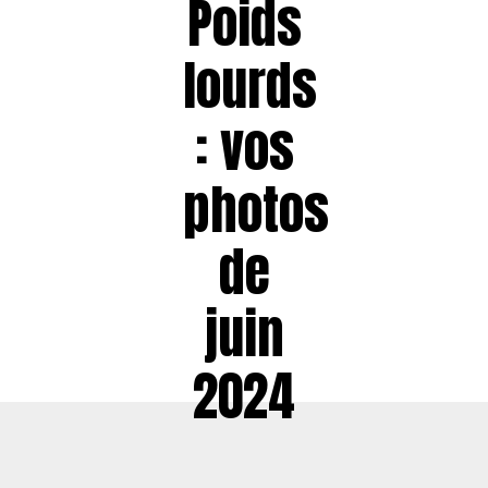
Poids
lourds
: vos
photos
de
juin
2024