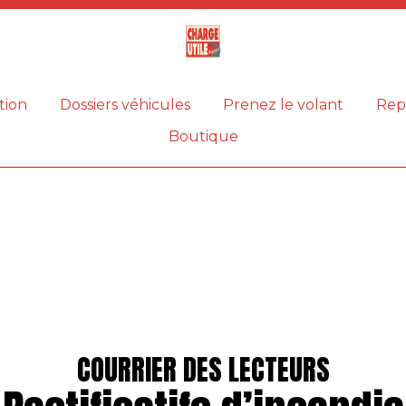
Magazine
Charge
utile
tion
Dossiers véhicules
Prenez le volant
Rep
Boutique
COURRIER DES LECTEURS