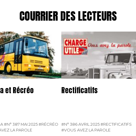
COURRIER DES LECTEURS
a et Récréo
Rectificatifs
SA
#N° 387 MAI 2025
#RÉCRÉO
#N° 386 AVRIL 2025
#RECTIFICATIFS
AVEZ LA PAROLE
#VOUS AVEZ LA PAROLE