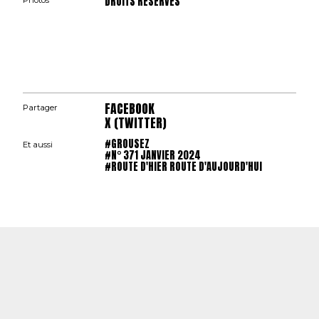
DROITS RÉSERVÉS
Photos
FACEBOOK
Partager
X (TWITTER)
#GROUSEZ
Et aussi
#N° 371 JANVIER 2024
#ROUTE D'HIER ROUTE D'AUJOURD'HUI