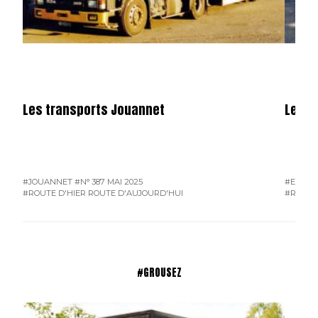
Les transports Jouannet
Les e
#JOUANNET
#N° 387 MAI 2025
#EAM
#
#ROUTE D'HIER ROUTE D'AUJOURD'HUI
#ROUTE
#GROUSEZ