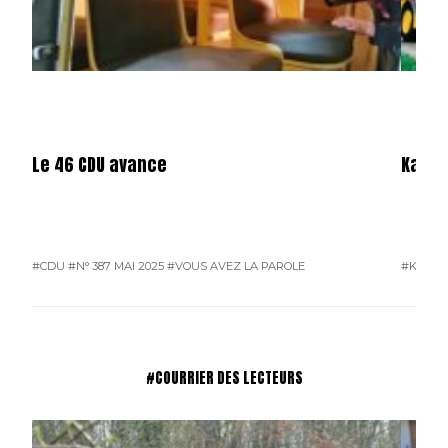
Le 46 CDU avance
Karos
#CDU
#N° 387 MAI 2025
#VOUS AVEZ LA PAROLE
#KAROS
#COURRIER DES LECTEURS