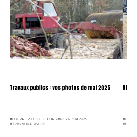
Travaux publics : vos photos de mai 2025
Utilit
#COURRIER DES LECTEURS
#N° 387 MAI 2025
#COURR
#TRAVAUX PUBLICS
#UTILIT