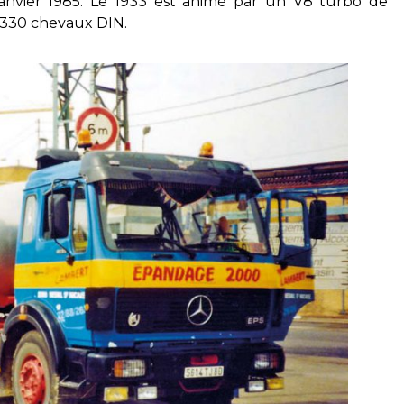
nvier 1985. Le 1933 est animé par un V8 turbo de
t 330 chevaux DIN.