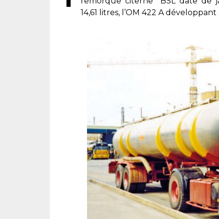
remorque citerne BSL date de ja
14,61 litres, l’OM 422 A développan