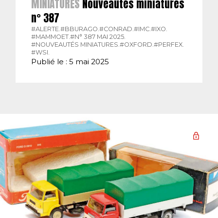
MINIATURES
Nouveautés miniatures
n° 387
#ALERTE.
#BBURAGO.
#CONRAD.
#IMC.
#IXO.
#MAMMOET.
#N° 387 MAI 2025.
#NOUVEAUTÉS MINIATURES.
#OXFORD.
#PERFEX.
#WSI.
Publié le : 5 mai 2025