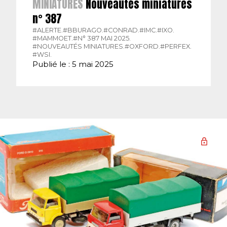
MINIATURES
Nouveautés miniatures
n° 387
#ALERTE.
#BBURAGO.
#CONRAD.
#IMC.
#IXO.
#MAMMOET.
#N° 387 MAI 2025.
#NOUVEAUTÉS MINIATURES.
#OXFORD.
#PERFEX.
#WSI.
Publié le : 5 mai 2025