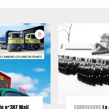
le n°387 Mail
CARROSSIERS
La 