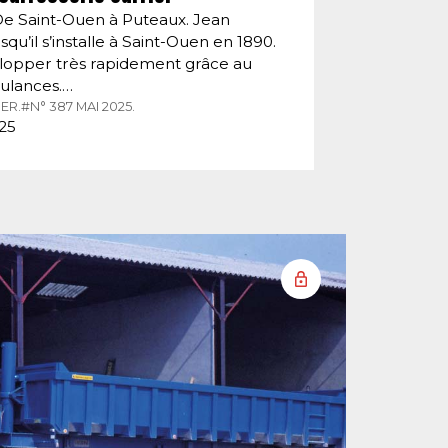
De Saint-Ouen à Puteaux. Jean
squ’il s’installe à Saint-Ouen en 1890.
velopper très rapidement grâce au
ulances.…
ER.
#N° 387 MAI 2025.
025