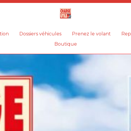
Magazine
Charge
utile
tion
Dossiers véhicules
Prenez le volant
Rep
Boutique