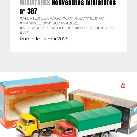
MINIATURES
Nouveautés miniatures
n° 387
#ALERTE.
#BBURAGO.
#CONRAD.
#IMC.
#IXO.
#MAMMOET.
#N° 387 MAI 2025.
#NOUVEAUTÉS MINIATURES.
#OXFORD.
#PERFEX.
#WSI.
Publié le : 5 mai 2025