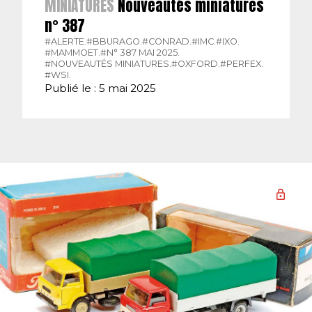
MINIATURES
Nouveautés miniatures
n° 387
#ALERTE.
#BBURAGO.
#CONRAD.
#IMC.
#IXO.
#MAMMOET.
#N° 387 MAI 2025.
#NOUVEAUTÉS MINIATURES.
#OXFORD.
#PERFEX.
#WSI.
Publié le : 5 mai 2025