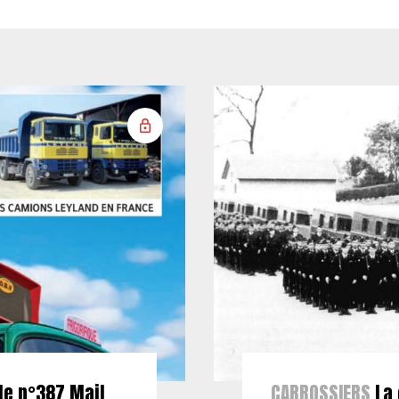
le n°387 Mail
CARROSSIERS
La 