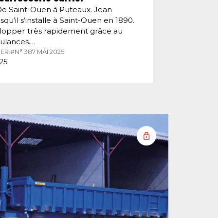
De Saint-Ouen à Puteaux. Jean
squ’il s’installe à Saint-Ouen en 1890.
velopper très rapidement grâce au
ulances.…
ER.
#N° 387 MAI 2025.
025