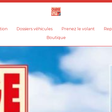
Magazine
Charge
utile
tion
Dossiers véhicules
Prenez le volant
Rep
Boutique