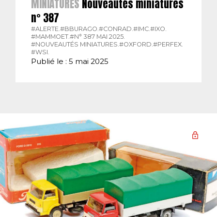
MINIATURES
Nouveautés miniatures
n° 387
#ALERTE.
#BBURAGO.
#CONRAD.
#IMC.
#IXO.
#MAMMOET.
#N° 387 MAI 2025.
#NOUVEAUTÉS MINIATURES.
#OXFORD.
#PERFEX.
#WSI.
Publié le : 5 mai 2025