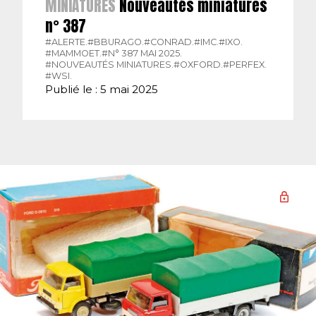
MINIATURES
Nouveautés miniatures
n° 387
#ALERTE.
#BBURAGO.
#CONRAD.
#IMC.
#IXO.
#MAMMOET.
#N° 387 MAI 2025.
#NOUVEAUTÉS MINIATURES.
#OXFORD.
#PERFEX.
#WSI.
Publié le : 5 mai 2025