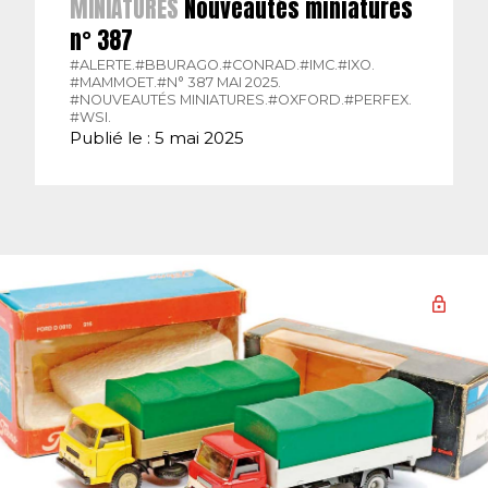
MINIATURES
Nouveautés miniatures
n° 387
#ALERTE.
#BBURAGO.
#CONRAD.
#IMC.
#IXO.
#MAMMOET.
#N° 387 MAI 2025.
#NOUVEAUTÉS MINIATURES.
#OXFORD.
#PERFEX.
#WSI.
Publié le : 5 mai 2025