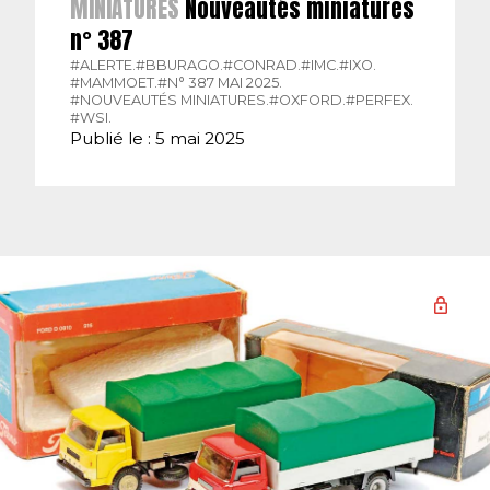
MINIATURES
Nouveautés miniatures
n° 387
#ALERTE.
#BBURAGO.
#CONRAD.
#IMC.
#IXO.
#MAMMOET.
#N° 387 MAI 2025.
#NOUVEAUTÉS MINIATURES.
#OXFORD.
#PERFEX.
#WSI.
Publié le : 5 mai 2025