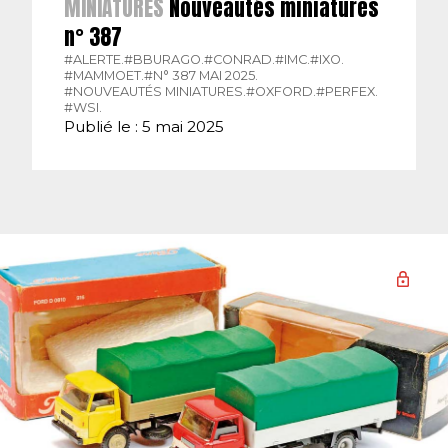
MINIATURES
Nouveautés miniatures
n° 387
#ALERTE.
#BBURAGO.
#CONRAD.
#IMC.
#IXO.
#MAMMOET.
#N° 387 MAI 2025.
#NOUVEAUTÉS MINIATURES.
#OXFORD.
#PERFEX.
#WSI.
Publié le : 5 mai 2025