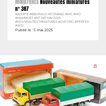
MINIATURES
Nouveautés miniatures
n° 387
#ALERTE.
#BBURAGO.
#CONRAD.
#IMC.
#IXO.
#MAMMOET.
#N° 387 MAI 2025.
#NOUVEAUTÉS MINIATURES.
#OXFORD.
#PERFEX.
#WSI.
Publié le : 5 mai 2025