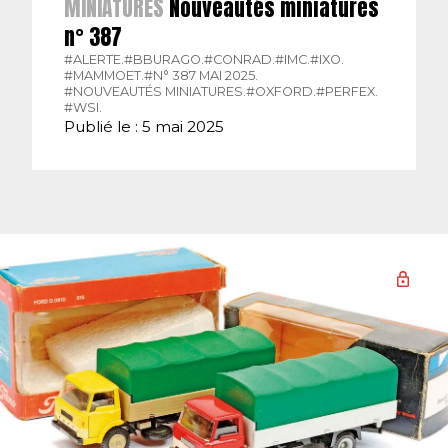
MINIATURES
Nouveautés miniatures
n° 387
#ALERTE.
#BBURAGO.
#CONRAD.
#IMC.
#IXO.
#MAMMOET.
#N° 387 MAI 2025.
#NOUVEAUTÉS MINIATURES.
#OXFORD.
#PERFEX.
#WSI.
Publié le : 5 mai 2025