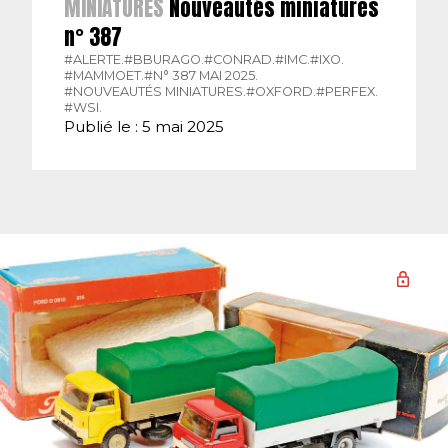
MINIATURES
Nouveautés miniatures
n° 387
#ALERTE.
#BBURAGO.
#CONRAD.
#IMC.
#IXO.
#MAMMOET.
#N° 387 MAI 2025.
#NOUVEAUTÉS MINIATURES.
#OXFORD.
#PERFEX.
#WSI.
Publié le : 5 mai 2025