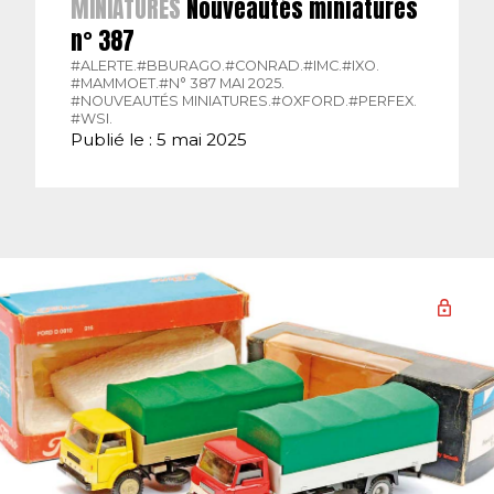
MINIATURES
Nouveautés miniatures
n° 387
#ALERTE.
#BBURAGO.
#CONRAD.
#IMC.
#IXO.
#MAMMOET.
#N° 387 MAI 2025.
#NOUVEAUTÉS MINIATURES.
#OXFORD.
#PERFEX.
#WSI.
Publié le : 5 mai 2025