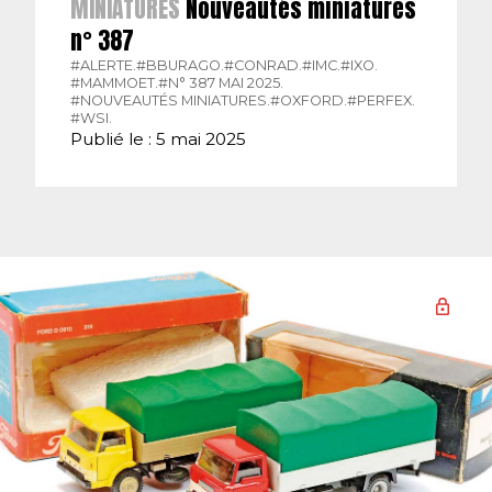
MINIATURES
Nouveautés miniatures
n° 387
#ALERTE.
#BBURAGO.
#CONRAD.
#IMC.
#IXO.
#MAMMOET.
#N° 387 MAI 2025.
#NOUVEAUTÉS MINIATURES.
#OXFORD.
#PERFEX.
#WSI.
Publié le : 5 mai 2025