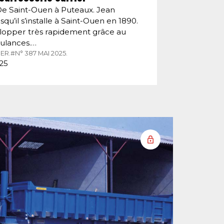
De Saint-Ouen à Puteaux. Jean
squ’il s’installe à Saint-Ouen en 1890.
velopper très rapidement grâce au
ulances.…
ER.
#N° 387 MAI 2025.
025