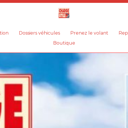
Magazine
Charge
utile
tion
Dossiers véhicules
Prenez le volant
Rep
Boutique