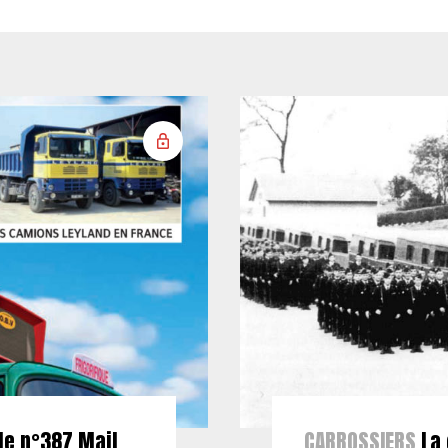
le n°387 Mail
CARROSSIERS
La 