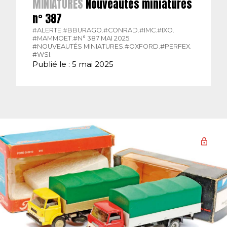
MINIATURES
Nouveautés miniatures
n° 387
#ALERTE.
#BBURAGO.
#CONRAD.
#IMC.
#IXO.
#MAMMOET.
#N° 387 MAI 2025.
#NOUVEAUTÉS MINIATURES.
#OXFORD.
#PERFEX.
#WSI.
Publié le : 5 mai 2025