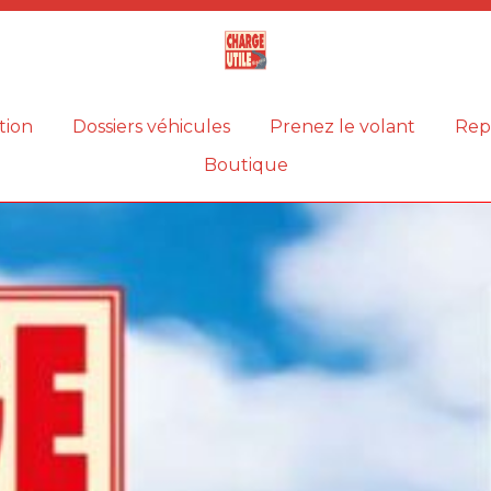
Magazine
Charge
utile
tion
Dossiers véhicules
Prenez le volant
Rep
Boutique