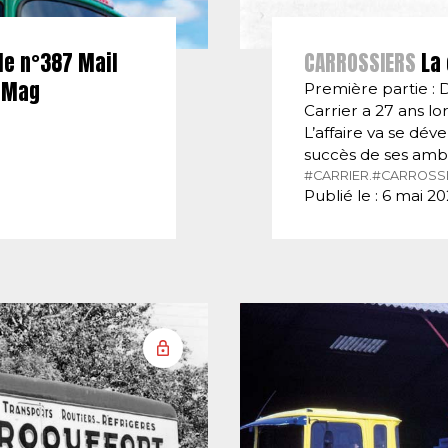
le n°387 Mail
CARROSSIERS
La 
E-Mag
Première partie : 
Carrier a 27 ans lor
L’affaire va se dé
succès de ses amb
#CARRIER.
#CARROSSI
Publié le : 6 mai 2