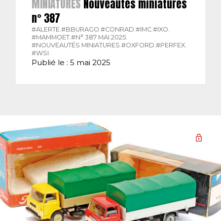
MINIATURES
Nouveautés miniatures
n° 387
#ALERTE.
#BBURAGO.
#CONRAD.
#IMC.
#IXO.
#MAMMOET.
#N° 387 MAI 2025.
#NOUVEAUTÉS MINIATURES.
#OXFORD.
#PERFEX.
#WSI.
Publié le : 5 mai 2025