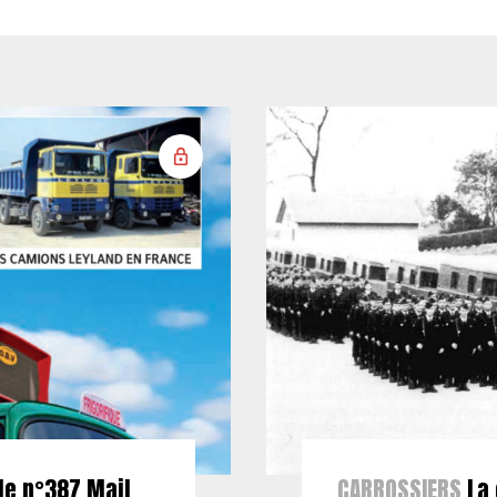
le n°387 Mail
CARROSSIERS
La 