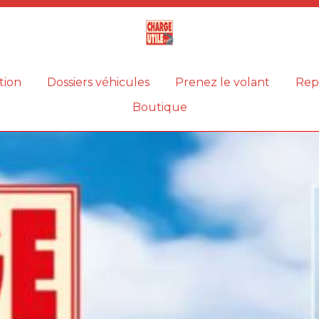
Magazine
Charge
utile
tion
Dossiers véhicules
Prenez le volant
Rep
Boutique