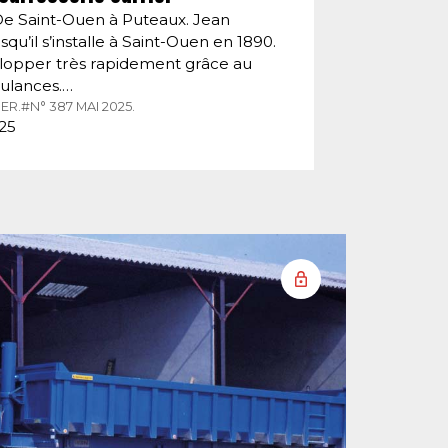
De Saint-Ouen à Puteaux. Jean
squ’il s’installe à Saint-Ouen en 1890.
velopper très rapidement grâce au
ulances.…
ER.
#N° 387 MAI 2025.
025