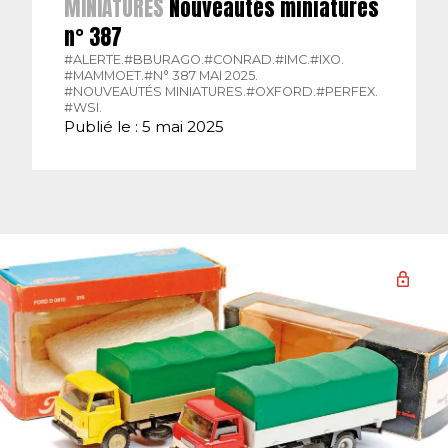
MINIATURES
Nouveautés miniatures
n° 387
#ALERTE.
#BBURAGO.
#CONRAD.
#IMC.
#IXO.
#MAMMOET.
#N° 387 MAI 2025.
#NOUVEAUTÉS MINIATURES.
#OXFORD.
#PERFEX.
#WSI.
Publié le : 5 mai 2025