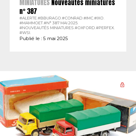
MINIATURES
Nouveautés miniatures
n° 387
#ALERTE.
#BBURAGO.
#CONRAD.
#IMC.
#IXO.
#MAMMOET.
#N° 387 MAI 2025.
#NOUVEAUTÉS MINIATURES.
#OXFORD.
#PERFEX.
#WSI.
Publié le : 5 mai 2025