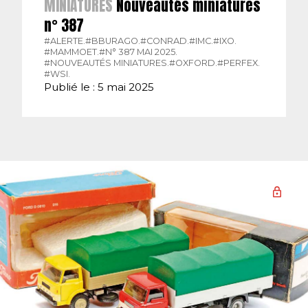
MINIATURES
Nouveautés miniatures
n° 387
#ALERTE.
#BBURAGO.
#CONRAD.
#IMC.
#IXO.
#MAMMOET.
#N° 387 MAI 2025.
#NOUVEAUTÉS MINIATURES.
#OXFORD.
#PERFEX.
#WSI.
Publié le : 5 mai 2025