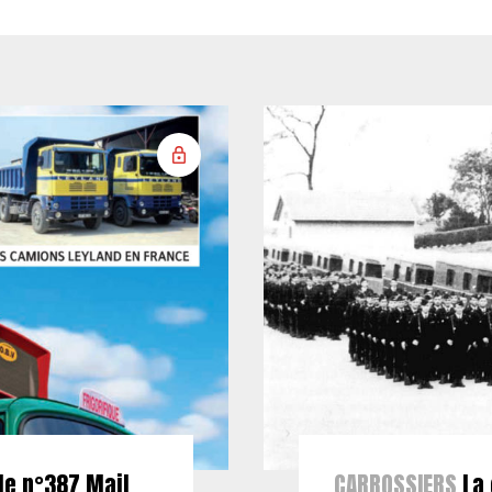
le n°387 Mail
CARROSSIERS
La 