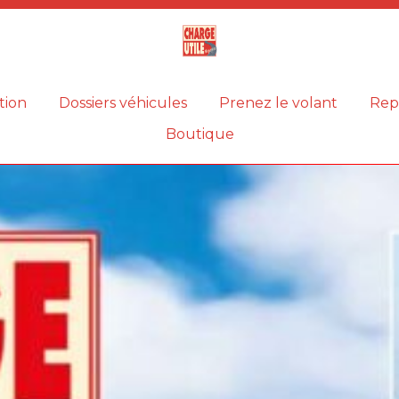
Magazine
Charge
utile
tion
Dossiers véhicules
Prenez le volant
Rep
Boutique