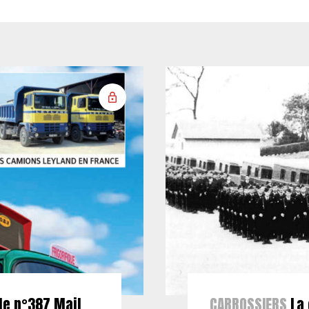
le n°387 Mail
CARROSSIERS
La 