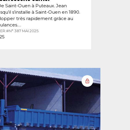
De Saint-Ouen à Puteaux. Jean
squ’il s’installe à Saint-Ouen en 1890.
velopper très rapidement grâce au
ulances.…
ER.
#N° 387 MAI 2025.
025