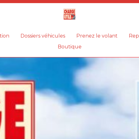
Magazine
Charge
utile
tion
Dossiers véhicules
Prenez le volant
Rep
Boutique