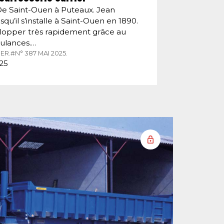
De Saint-Ouen à Puteaux. Jean
squ’il s’installe à Saint-Ouen en 1890.
velopper très rapidement grâce au
ulances.…
ER.
#N° 387 MAI 2025.
025