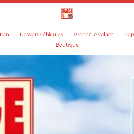
Magazine
Charge
utile
tion
Dossiers véhicules
Prenez le volant
Rep
Boutique