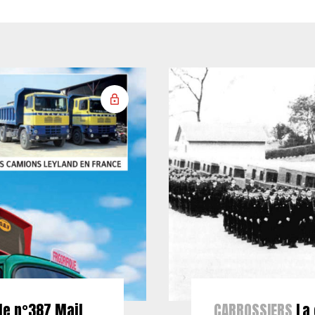
le n°387 Mail
CARROSSIERS
La 