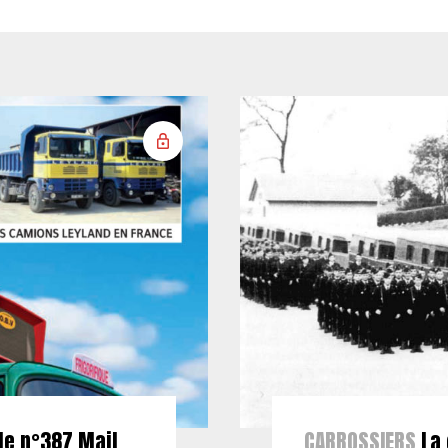
le n°387 Mail
CARROSSIERS
La 