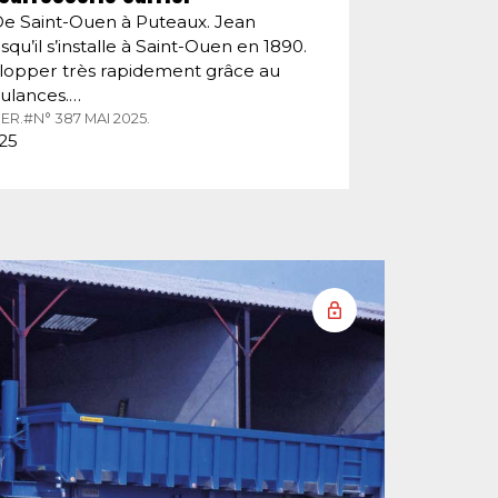
De Saint-Ouen à Puteaux. Jean
squ’il s’installe à Saint-Ouen en 1890.
velopper très rapidement grâce au
ulances.…
ER.
#N° 387 MAI 2025.
025