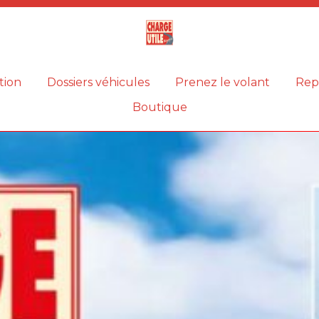
Magazine
Charge
utile
tion
Dossiers véhicules
Prenez le volant
Rep
Boutique