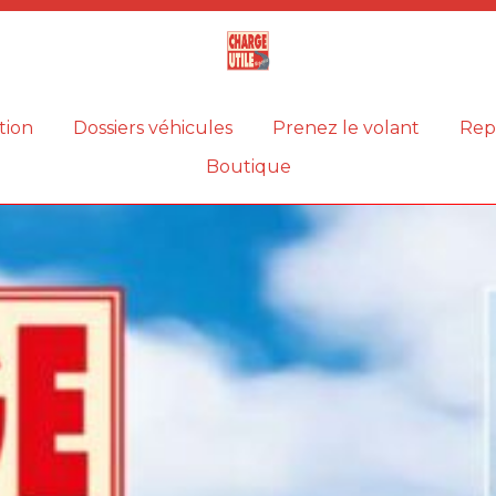
Magazine
Charge
utile
tion
Dossiers véhicules
Prenez le volant
Rep
Boutique