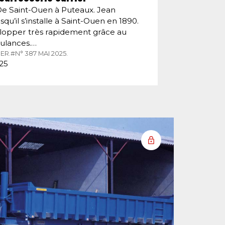
De Saint-Ouen à Puteaux. Jean
squ’il s’installe à Saint-Ouen en 1890.
velopper très rapidement grâce au
ulances.…
ER.
#N° 387 MAI 2025.
025