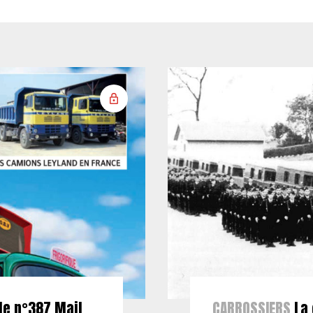
le n°387 Mail
CARROSSIERS
La 