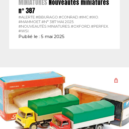
MINIATURES
Nouveautés miniatures
n° 387
#ALERTE.
#BBURAGO.
#CONRAD.
#IMC.
#IXO.
#MAMMOET.
#N° 387 MAI 2025.
#NOUVEAUTÉS MINIATURES.
#OXFORD.
#PERFEX.
#WSI.
Publié le : 5 mai 2025