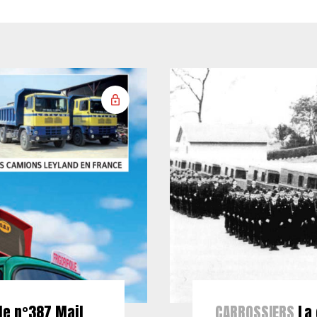
le n°387 Mail
CARROSSIERS
La 