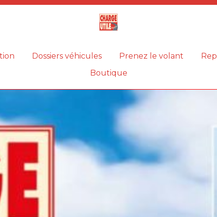
Magazine
Charge
utile
tion
Dossiers véhicules
Prenez le volant
Rep
Boutique