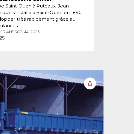
De Saint-Ouen à Puteaux. Jean
squ’il s’installe à Saint-Ouen en 1890.
velopper très rapidement grâce au
ulances.…
ER.
#N° 387 MAI 2025.
025