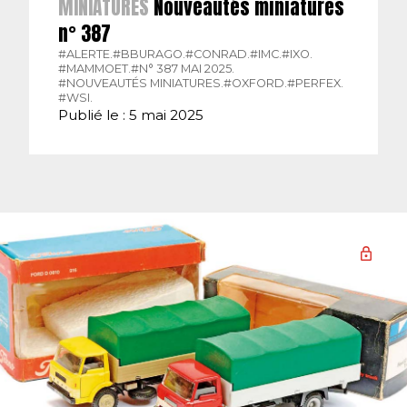
MINIATURES
Nouveautés miniatures
n° 387
#ALERTE.
#BBURAGO.
#CONRAD.
#IMC.
#IXO.
#MAMMOET.
#N° 387 MAI 2025.
#NOUVEAUTÉS MINIATURES.
#OXFORD.
#PERFEX.
#WSI.
Publié le : 5 mai 2025